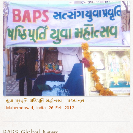
યુવા પ્રવૃત્તિ ષષ્ટિપૂર્તિ મહોત્સવ - પદયાત્રા
Mahemdavad, India, 26 Feb 2012
BAPS Global News