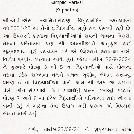
Sampilo Parivar
(9 photos)
બી.એ.પી.એસ. સ્વામિનારાયણ વિદ્યામંદિર, અટલાદરા
વર્ષ:2024-25 માં તેનો દ્વિદશાબ્દિ મહોત્સવ ઉજવી રહી છે.
આ ઉપક્રમે શાળાના વિદ્યાર્થીઓમાં સંપની ભાવના વિકસે,
તેમના પરિવારમાં પણ સૌ એકબીજાને અનુકૂળ થઈ
સુહ્રદભાવ પૂર્ણ વ્યવહાર કરે એ ઉદ્દેશ્યને ધ્યાનમાં રાખી
વિવિધ પ્રવૃત્તિ કરવામાં આવી હતી જેમાં તારીખ: 22/8/2024
ને ગુરુવારે ધોરણ 3 થી 5 ના વિદ્યાર્થીઓ પાસે પોતાના
ઘરના દરેક સભ્યના તેમને ગમતા ગુણોનું લેખન કરાવ્યું.
ધોરણ 6 ના વિદ્યાર્થીઓ પાસે 'અમે સૌ એક જ ડાળના
પંખી' ગીત સંભળાવી તેના ભાવાર્થનું લેખન કરાવ્યું. જ્યારે
ધોરણ 7 અને 8 ના દરેક વિદ્યાર્થીએ પરિવારમાં સદા એકતા
બની રહે તે માટેના કેવા ઉપાય કરી શકાય એ વિષયક
લેખન કાર્ય કર્યું.
વળી, તારીખ:23/08/24 ને શુક્રવારના રોજ