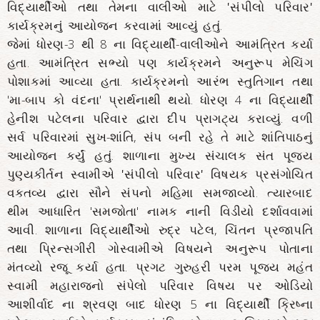
વિદ્યાર્થીઓ તથા તેમના વાલીઓ માટે
'સંપીલો પરિવાર'
કાર્યક્રમનું આયોજન કરવામાં આવ્યું હતું.
જેમાં ધોરણ-3 થી 8 ના વિદ્યાર્થી-વાલીઓને આમંત્રિત કર્યા
હતા. આમંત્રિત સભ્યો પણ કાર્યક્રમને અનુરૂપ મેચિંગ
પોશાકમાં આવ્યા હતા. કાર્યક્રમનો આરંભ સ્તુતિગાન તથા
'મા-બાપ કો વંદના' પ્રાર્થનાથી થયો. ધોરણ 4 ના વિદ્યાર્થી
હેનીશ પટેલના પરિવાર દ્વારા દીપ પ્રાગટ્ય કરાવ્યું. વળી
સર્વ પરિવારમાં સુખ-શાંતિ, સંપ બની રહે તે માટે શાંતિપાઠનું
આયોજન કર્યું હતું. શાળાના મુખ્ય સંચાલક સંત પૂજ્ય
પુણ્યકીર્તન સ્વામીએ
'સંપીલો પરિવાર'
વિષયક પ્રસંગોચિત
વક્તવ્ય દ્વારા સૌને સંપનો મહિમા સમજાવ્યો. ત્યારબાદ
થીમ આધારિત 'સમજોતા' નામક નાની વિડીયો દર્શાવવામાં
આવી. શાળાના વિદ્યાર્થીઓ રુદ્ર પટેલ, ચિંતન પ્રજાપતિ
તથા પ્રિન્સગીરી ગોસ્વામીએ વિષયને અનુરૂપ પોતાના
મંતવ્યો રજૂ કર્યા હતા. પ્રગટ ગુરુહરી પરમ પૂજ્ય મહંત
સ્વામી મહારાજનો સંપેલો પરિવાર વિષય પર ઓડિયો
આશીર્વાદ ના શ્રવણ બાદ ધોરણ 5 ના વિદ્યાર્થી ક્રિષ્ના